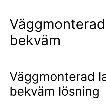
Väggmonterad la
bekväm
Väggmonterad ladd
bekväm lösning