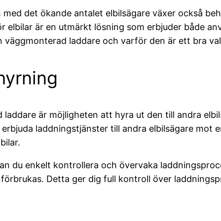
och med det ökande antalet elbilsägare växer också be
elbilar är en utmärkt lösning som erbjuder både använ
 väggmonterad laddare och varför den är ett bra val 
hyrning
addare är möjligheten att hyra ut den till andra elbi
 erbjuda laddningstjänster till andra elbilsägare mot 
bilar.
du enkelt kontrollera och övervaka laddningsprocess
örbrukas. Detta ger dig full kontroll över laddnings