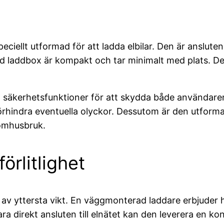
ellt utformad för att ladda elbilar. Den är ansluten
ad laddbox är kompakt och tar minimalt med plats. D
 säkerhetsfunktioner för att skydda både användaren
örhindra eventuella olyckor. Dessutom är den utforma
tomhusbruk.
örlitlighet
het av yttersta vikt. En väggmonterad laddare erbjuder h
direkt ansluten till elnätet kan den leverera en konst