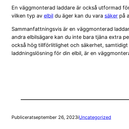
En väggmonterad laddare är också utformad för 
vilken typ av
elbil
du äger kan du vara
säker
på a
Sammanfattningsvis är en väggmonterad ladda
andra elbilsägare kan du inte bara tjäna extra p
också hög tillförlitlighet och säkerhet, samtidig
laddningslösning för din elbil, är en väggmonterad
Publicerat
september 26, 2023
i
Uncategorized