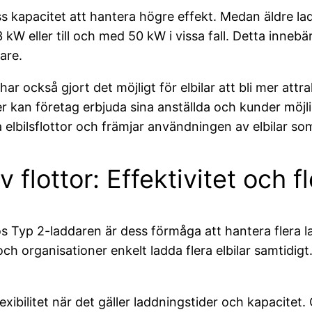
ss kapacitet att hantera högre effekt. Medan äldre 
 kW eller till och med 50 kW i vissa fall. Detta inneb
are.
 också gjort det möjligt för elbilar att bli mer attr
er kan företag erbjuda sina anställda och kunder möjl
a elbilsflottor och främjar användningen av elbilar so
flottor: Effektivitet och fle
s Typ 2-laddaren är dess förmåga att hantera flera 
h organisationer enkelt ladda flera elbilar samtidigt.
exibilitet när det gäller laddningstider och kapacit