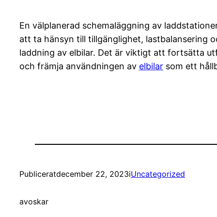
En välplanerad schemaläggning av laddstationer f
att ta hänsyn till tillgänglighet, lastbalanserin
laddning av elbilar. Det är viktigt att fortsätt
och främja användningen av
elbilar
som ett hållb
Publicerat
december 22, 2023
i
Uncategorized
av
oskar