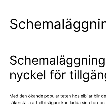
Schemaläggning
Schemaläggning a
nyckel för tillgä
Med den ökande populariteten hos elbilar blir det 
säkerställa att elbilsägare kan ladda sina fordo