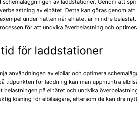
vid schemaläggningen av laddstationer. Genom att spr
erbelastning av elnätet. Detta kan göras genom att er
ll exempel under natten när elnätet är mindre belast
ocessen för att undvika överbelastning och optimera
tid för laddstationer
mja användningen av elbilar och optimera schemalägg
 på tidpunkten för laddning kan man uppmuntra elbils
a ut belastningen på elnätet och undvika överbelastni
tig lösning för elbilsägare, eftersom de kan dra nyt