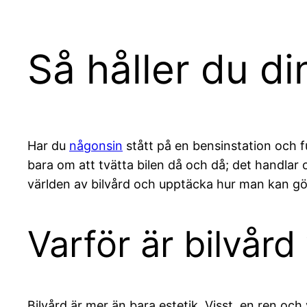
Så håller du din
Har du
någonsin
stått på en bensinstation och fu
bara om att tvätta bilen då och då; det handlar
världen av bilvård och upptäcka hur man kan gör
Varför är bilvård 
Bilvård är mer än bara estetik. Visst, en ren och 