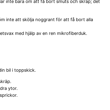
lar inte bara om att få bort smuts och skräp; det
nte att skölja noggrant för att få bort alla
itetsvax med hjälp av en ren mikrofiberduk.
in bil i toppskick.
skräp.
dra ytor.
sprickor.