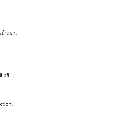
lvården.
l på:
ktion.