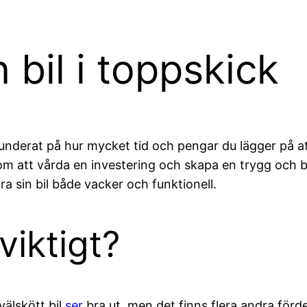
 bil i toppskick
nderat på hur mycket tid och pengar du lägger på att 
 om att vårda en investering och skapa en trygg och b
a sin bil både vacker och funktionell.
viktigt?
välskött bil
ser
bra ut, men det finns flera andra förde