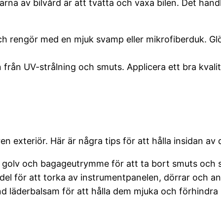
arna av bilvård är att tvätta och vaxa bilen. Det hand
rengör med en mjuk svamp eller mikrofiberduk. Glöm i
en från UV-strålning och smuts. Applicera ett bra kval
en exteriör. Här är några tips för att hålla insidan av d
golv och bagageutrymme för att ta bort smuts och 
l för att torka av instrumentpanelen, dörrar och an
 läderbalsam för att hålla dem mjuka och förhindra 