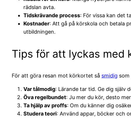
rädslan avta.
Tidskrävande process
: För vissa kan det t
Kostnader
: Att gå på körskola och betala p
utbildningen.
Tips för att lyckas med 
För att göra resan mot körkortet så
smidig
som m
Var tålmodig
: Lärande tar tid. Ge dig själv 
Öva regelbundet
: Ju mer du kör, desto mer 
Ta hjälp av proffs
: Om du känner dig osäker,
Studera teori
: Använd appar, böcker och on