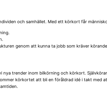
dividen och samhället. Med ett körkort får människor
ning.
n.
ukturen genom att kunna ta jobb som kräver körande
i nya trender inom bilkörning och körkort. Självköra
mmer körkortet att bli en föråldrad idé i takt med at
ramtiden.