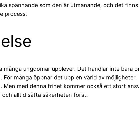
är lika spännande som den är utmanande, och det finn
e process.
else
rna många ungdomar upplever. Det handlar inte bara o
 För många öppnar det upp en värld av möjligheter. De
rna. Men med denna frihet kommer också ett stort ansva
och alltid sätta säkerheten först.