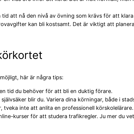
a tid att nå den nivå av övning som krävs för att klara
rovavgifter kan bli kostsamt. Det är viktigt att plan
körkortet
öjligt, här är några tips:
den tid du behöver för att bli en duktig förare.
självsäker blir du. Variera dina körningar, både i sta
 tveka inte att anlita en professionell körskolelärare
line-kurser för att studera trafikregler. Ju mer du v