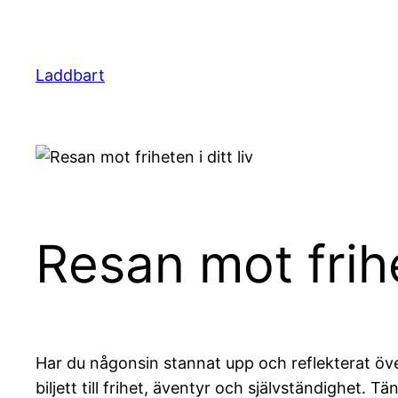
Hoppa
till
innehåll
Laddbart
Resan mot frihet
Har du någonsin stannat upp och reflekterat över
biljett till frihet, äventyr och självständighet.