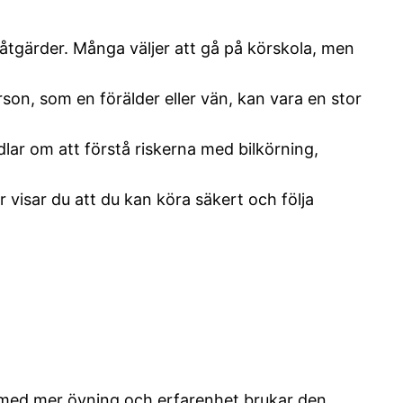
tsåtgärder. Många väljer att gå på körskola, men
rson, som en förälder eller vän, kan vara en stor
lar om att förstå riskerna med bilkörning,
 visar du att du kan köra säkert och följa
n med mer övning och erfarenhet brukar den