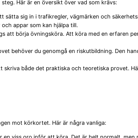
a steg. Här är en översikt över vad som krävs:
att sätta sig in i trafikregler, vägmärken och säkerhe
och appar som kan hjälpa till.
dags att börja övningsköra. Att köra med en erfaren pe
rovet behöver du genomgå en riskutbildning. Den hand
t skriva både det praktiska och teoretiska provet. Här
en mot körkortet. Här är några vanliga:
 en viss oro inför att köra. Det är helt normalt, me