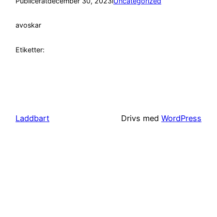
Publicerat
december 30, 2023
i
Uncategorized
av
oskar
Etiketter:
Laddbart
Drivs med
WordPress