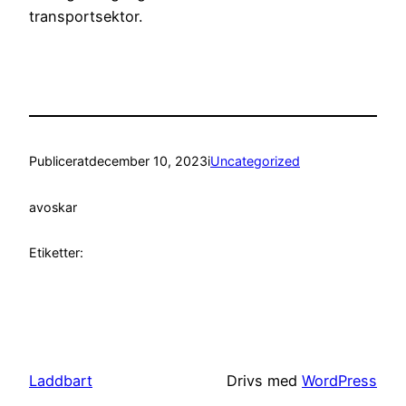
transportsektor.
Publicerat
december 10, 2023
i
Uncategorized
av
oskar
Etiketter:
Laddbart
Drivs med
WordPress