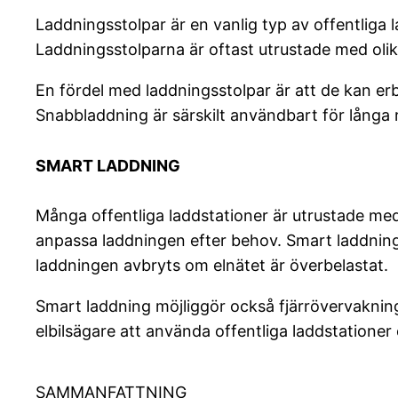
Laddningsstolpar är en vanlig typ av offentliga l
Laddningsstolparna är oftast utrustade med olika
En fördel med laddningsstolpar är att de kan erbj
Snabbladdning är särskilt användbart för långa r
SMART LADDNING
Många offentliga laddstationer är utrustade me
anpassa laddningen efter behov. Smart laddning k
laddningen avbryts om elnätet är överbelastat.
Smart laddning möjliggör också fjärrövervakning 
elbilsägare att använda offentliga laddstationer
SAMMANFATTNING