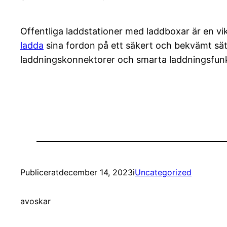
Offentliga laddstationer med laddboxar är en vikt
ladda
sina fordon på ett säkert och bekvämt sätt 
laddningskonnektorer och smarta laddningsfun
Publicerat
december 14, 2023
i
Uncategorized
av
oskar