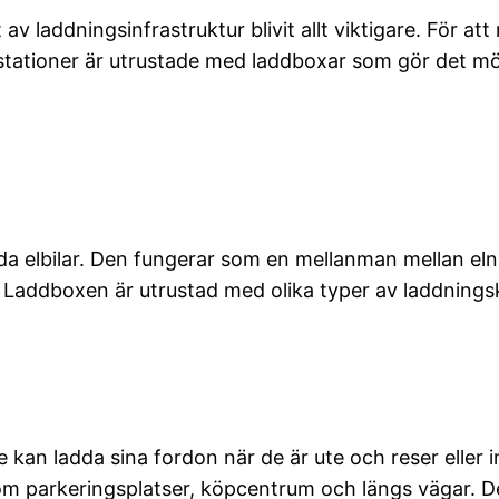
av laddningsinfrastruktur blivit allt viktigare. För at
ddstationer är utrustade med laddboxar som gör det möjl
a elbilar. Den fungerar som en mellanman mellan elnä
t. Laddboxen är utrustad med olika typer av laddnings
re kan ladda sina fordon när de är ute och reser eller 
som parkeringsplatser, köpcentrum och längs vägar. D