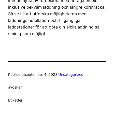
kan du njuta av fördelarna med att äga en elbil,
inklusive bekväm laddning och längre körsträcka.
Så se till att utforska möjligheterna med
laddningsinstallation och tillgängliga
laddstationer för att göra din elbilsladdning så
smidig som möjligt.
Publicerat
september 4, 2023
i
Uncategorized
av
oskar
Etiketter: