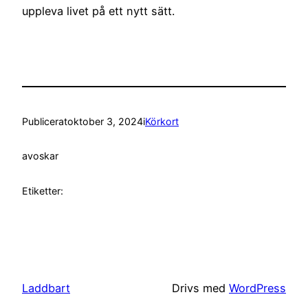
uppleva livet på ett nytt sätt.
Publicerat
oktober 3, 2024
i
Körkort
av
oskar
Etiketter:
Laddbart
Drivs med
WordPress