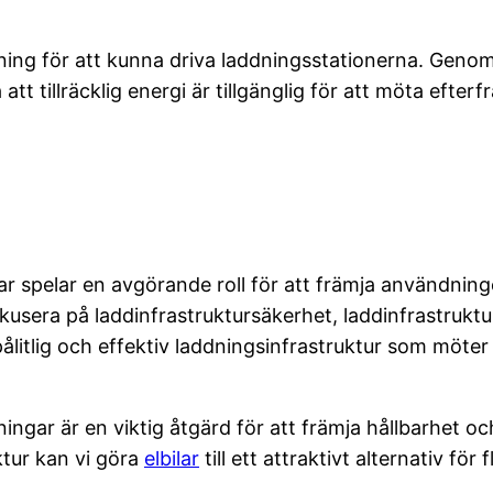
örsörjning för att kunna driva laddningsstationerna. G
 tillräcklig energi är tillgänglig för att möta efterfr
lar spelar en avgörande roll för att främja användnin
okusera på laddinfrastruktursäkerhet, laddinfrastruk
pålitlig och effektiv laddningsinfrastruktur som möt
sningar är en viktig åtgärd för att främja hållbarhet
uktur kan vi göra
elbilar
till ett attraktivt alternativ för 