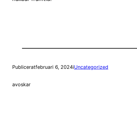
Publicerat
februari 6, 2024
i
Uncategorized
av
oskar