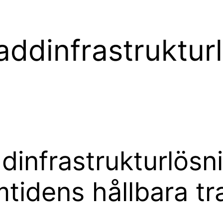
addinfrastrukturl
infrastrukturlösnin
amtidens hållbara t