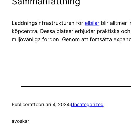
Sammanfattning
Laddningsinfrastrukturen för
elbilar
blir alltmer
köpcentra. Dessa platser erbjuder praktiska oc
miljövänliga fordon. Genom att fortsätta expande
Publicerat
februari 4, 2024
i
Uncategorized
av
oskar