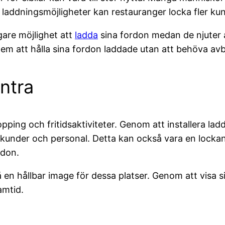
 laddningsmöjligheter kan restauranger locka fler kund
gare möjlighet att
ladda
sina fordon medan de njuter 
em att hålla sina fordon laddade utan att behöva avbr
ntra
pping och fritidsaktiviteter. Genom att installera lad
under och personal. Detta kan också vara en lockande
rdon.
å en hållbar image för dessa platser. Genom att visa
amtid.