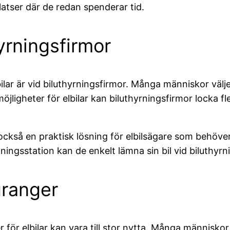
platser där de redan spenderar tid.
yrningsfirmor
bilar är vid biluthyrningsfirmor. Många människor välje
smöjligheter för elbilar kan biluthyrningsfirmor locka
 också en praktisk lösning för elbilsägare som behöve
addningsstation kan de enkelt lämna sin bil vid biluth
uranger
 för elbilar kan vara till stor nytta. Många människo